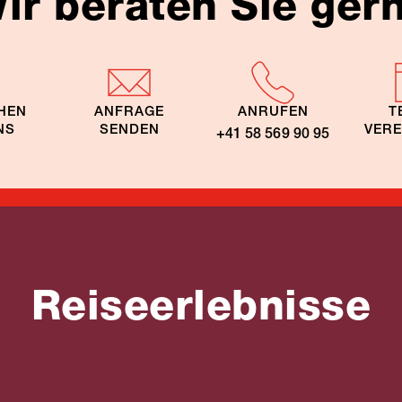
ir beraten Sie ger
HEN
ANFRAGE
ANRUFEN
T
NS
SENDEN
VER
+41 58 569 90 95
Reiseerlebnisse
erwochen -
ymoon
Inselhopping