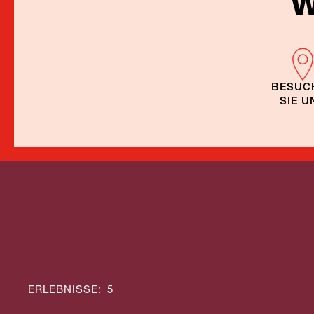
W
BESUC
SIE U
Flitt
ERLEBNISSE
:
5
Abenteuerreisen
Hone