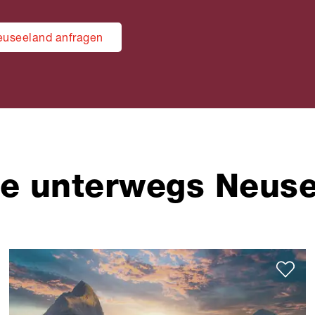
euseeland anfragen
ne unterwegs Neus