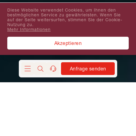
Diese Website verwendet Cookies, um Ihnen den
bestmöglichen Service zu gewährleisten. Wenn Sie
auf der Seite weitersurfen, stimmen Sie der Cookie-
Nutzung zu.
Mehr Informationen
Akzeptieren
Anfrage senden
Suchen
kontakt
Mit dem Schiff auf Expeditionsreisen Australien
/ Ozeanien anfragen