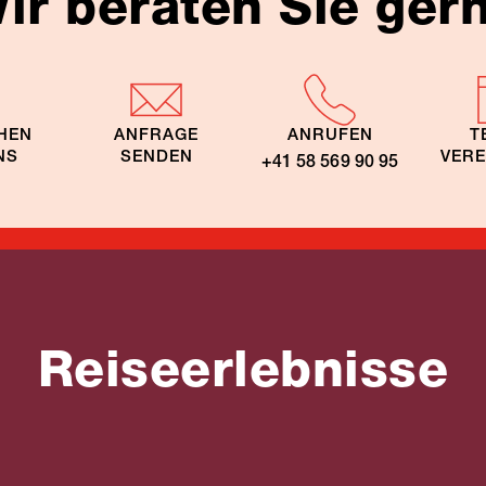
ir beraten Sie ger
HEN
ANFRAGE
ANRUFEN
T
NS
SENDEN
VER
+41 58 569 90 95
Reiseerlebnisse
rreisen