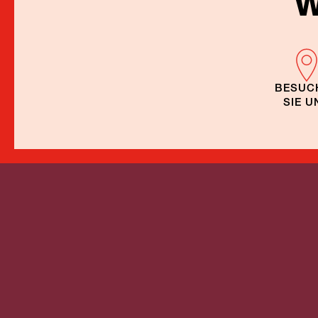
W
BESUC
SIE U
Once in a Lifetime
Wande
Nepal
Nepal