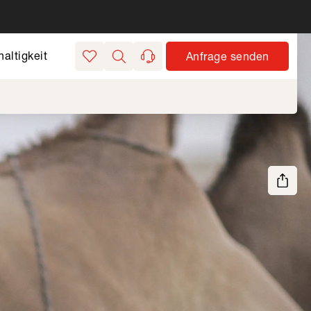
altigkeit
Anfrage senden
Merkliste
Suchen
kontakt
Seite teilen