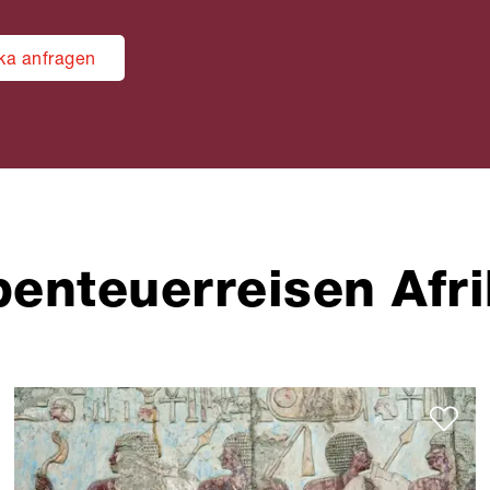
ika anfragen
enteuerreisen Afr