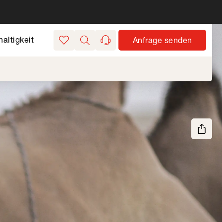
altigkeit
Anfrage senden
Merkliste
Suchen
kontakt
Seite teilen