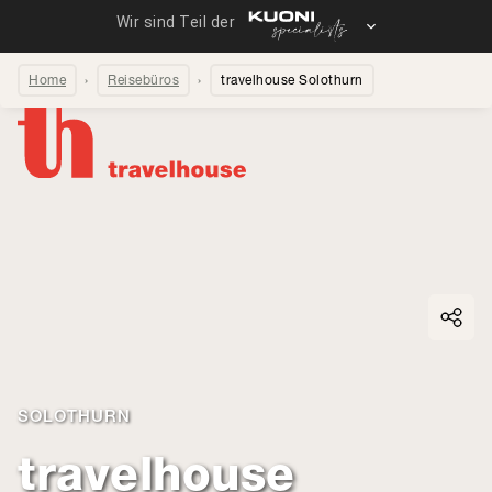
Home
Reisebüros
travelhouse Solothurn
Seite teilen
SOLOTHURN
travelhouse