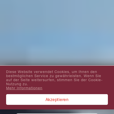
Diese Website verwendet Cookies, um Ihnen den
bestmöglichen Service zu gewährleisten. Wenn Sie
auf der Seite weitersurfen, stimmen Sie der Cookie-
Nutzung zu.
Mehr Informationen
Akzeptieren