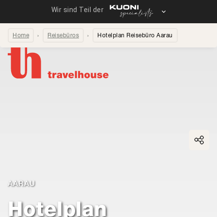
Home
Reisebüros
Hotelplan Reisebüro Aarau
Seite teilen
AARAU
Hotelplan