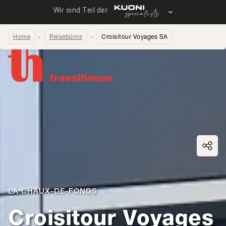
Home
Reisebüros
Croisitour Voyages SA
Seite teilen
LA CHAUX-DE-FONDS
Croisitour Voyages